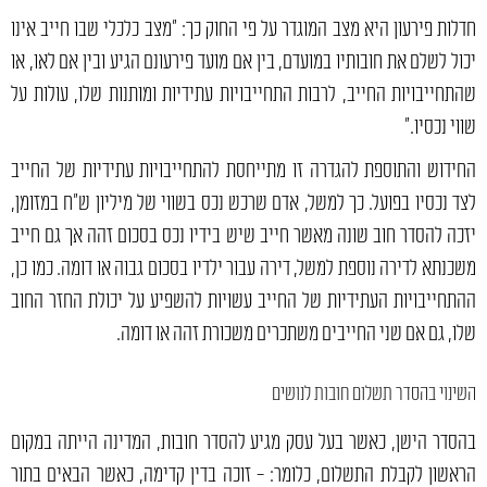
חדלות פירעון היא מצב המוגדר על פי החוק כך: "מצב כלכלי שבו חייב אינו
יכול לשלם את חובותיו במועדם, בין אם מועד פירעונם הגיע ובין אם לאו, או
שהתחייבויות החייב, לרבות התחייבויות עתידיות ומותנות שלו, עולות על
שווי נכסיו."
החידוש והתוספת להגדרה זו מתייחסת להתחייבויות עתידיות של החייב
לצד נכסיו בפועל. כך למשל, אדם שרכש נכס בשווי של מיליון ש"ח במזומן,
יזכה להסדר חוב שונה מאשר חייב שיש בידיו נכס בסכום זהה אך גם חייב
משכנתא לדירה נוספת למשל, דירה עבור ילדיו בסכום גבוה או דומה. כמו כן,
ההתחייבויות העתידיות של החייב עשויות להשפיע על יכולת החזר החוב
שלו, גם אם שני החייבים משתכרים משכורת זהה או דומה.
השינוי בהסדר תשלום חובות לנושים
בהסדר הישן, כאשר בעל עסק מגיע להסדר חובות, המדינה הייתה במקום
הראשון לקבלת התשלום, כלומר: - זוכה בדין קדימה, כאשר הבאים בתור