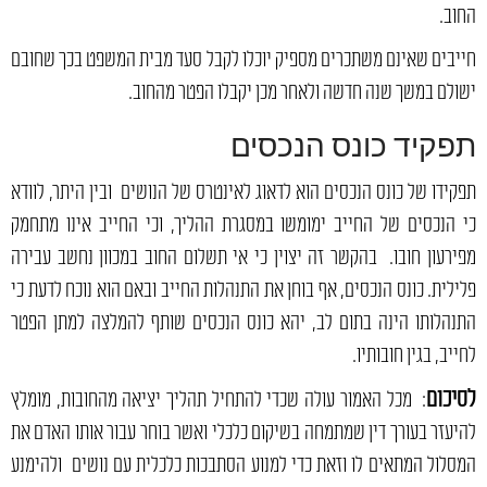
החוב.
חייבים שאינם משתכרים מספיק יוכלו לקבל סעד מבית המשפט בכך שחובם
ישולם במשך שנה חדשה ולאחר מכן יקבלו הפטר מהחוב.
תפקיד כונס הנכסים
תפקידו של כונס הנכסים הוא לדאוג לאינטרס של הנושים ובין היתר, לוודא
כי הנכסים של החייב ימומשו במסגרת ההליך, וכי החייב אינו מתחמק
מפירעון חובו. בהקשר זה יצוין כי אי תשלום החוב במכוון נחשב עבירה
פלילית. כונס הנכסים, אף בוחן את התנהלות החייב ובאם הוא נוכח לדעת כי
התנהלותו הינה בתום לב, יהא כונס הנכסים שותף להמלצה למתן הפטר
לחייב, בגין חובותיו.
לסיכום
: מכל האמור עולה שכדי להתחיל תהליך יציאה מהחובות, מומלץ
להיעזר בעורך דין שמתמחה בשיקום כלכלי ואשר בוחר עבור אותו האדם את
המסלול המתאים לו וזאת כדי למנוע הסתבכות כלכלית עם נושים ולהימנע