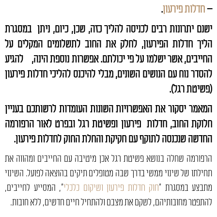
–
חדלות פירעון
.
ישנם יתרונות רבים לכניסה להליך כזה, שכן, כיום, ניתן במסגרת
הליך חדלות הפירעון, לחלק את החוב לתשלומים המקלים על
החייבים, אשר ישלמו על פי יכולתם. אפשרות נוספת הינה, להגיע
להסדר נוח עם הנושים השונים, מבלי להיכנס להליכי חדלות פירעון
(פשיטת רגל).
המאמר יסקור את האפשרויות השונות העומדות לרשותכם בעניין
חלוקת החוב, חדלות פירעון ופשיטת רגל ובפרט לאור הרפורמה
החדשה שנכנסה לתוקף עם חקיקת והחלת החוק לחדלות פירעון.
הרפורמה שחלה בנושא פשיטת רגל אכן מיטיבה עם החייבים ומהווה את
תחילתו של שינוי ממשי בדרך שבה מטופלים תיקים בהוצאה לפועל. השינוי
מתבצע במסגרת "
חוק חדלות פירעון ושיקום כלכלי
", המסייע לחייבים,
להתפטר מחובותיהם, לשקם את מצבם ולהתחיל חיים חדשים, ללא חובות.