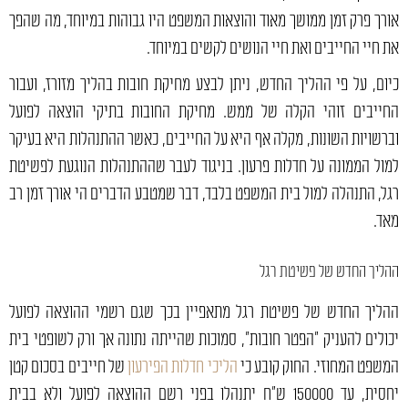
אורך פרק זמן ממושך מאוד והוצאות המשפט היו גבוהות במיוחד, מה שהפך
את חיי החייבים ואת חיי הנושים לקשים במיוחד.
כיום, על פי ההליך החדש, ניתן לבצע מחיקת חובות בהליך מזורז, ועבור
החייבים זוהי הקלה של ממש. מחיקת החובות בתיקי הוצאה לפועל
וברשויות השונות, מקלה אף היא על החייבים, כאשר ההתנהלות היא בעיקר
למול הממונה על חדלות פרעון. בניגוד לעבר שההתנהלות הנוגעת לפשיטת
רגל, התנהלה למול בית המשפט בלבד, דבר שמטבע הדברים הי אורך זמן רב
מאד.
ההליך החדש של פשיטת רגל
ההליך החדש של פשיטת רגל מתאפיין בכך שגם רשמי ההוצאה לפועל
יכולים להעניק "הפטר חובות", סמוכות שהייתה נתונה אך ורק לשופטי בית
המשפט המחוזי. החוק קובע כי
הליכי חדלות הפירעון
של חייבים בסכום קטן
יחסית, עד 150000 ש"ח יתנהלו בפני רשם ההוצאה לפועל ולא בבית