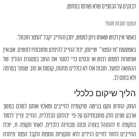
לבנקים על הכספים שלא שולמו במזומן.
הפטר חובות מהו?
כאשר אין רכוש שאותו ניתן לממש, יתכן והחייב יקבל "הפטר חובות".
באמצעות "צו הפטר" שיינתן, יכול החייב להיפרע מחובותיו לנושים. אם אין
אפשרות לממש רכוש או נכסים כדי לסגור את החוב במסגרת ההליך של
ההוצאה לפועל. חובות אלו לא כוללים מזונות, קנסות או חוב שנוצר במרמה
ולא בתום לב.
הליך שיקום כלכלי
החוק החדש נוקט בגישה שיקומית לחייבים ומאלץ אותם לשלם במשך
ארבע שנים חלק מחובותיהם על-פי יכולתם הכלכלית. החייב צריך ללמוד
בתקופה זו להתנהל בצורה נכונה מבחינה כלכלית. לאחר תקופה זו, יוכלו
החייבים לחזור לחיים רגילים ללא סנקציות נוספות ולקבל הפטר מיתרת