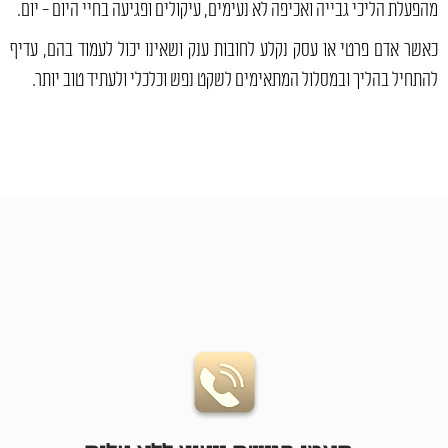
מהפעלת הליכי גבייה ואכיפה לא נעימים, עיקולים ופגיעה בחיי היום - יום.
כאשר אדם פרטי או עסק נקלע לחובות ענק ושאינו יכול לעמוד בהם, עדיף
להתחיל בהליך ובמסלול המתאימים לשקט נפש וכלכלי ולעתיד טוב יותר.