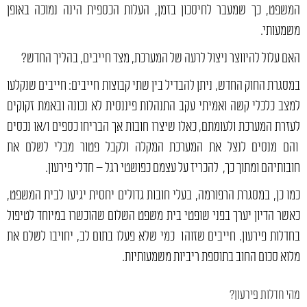
המשפט, כך שמעבר לחיסכון בזמן, העלות הכספית הינה נמוכה באופן
משמעותי.
האם עלול להיווצר ניצול לרעה של המערכת, מצד חייבים, בהליך החדש?
במסגרת החוק החדש, ניתן להבדיל בין שתי קבוצות חייבים: חייבים שנקלעו
למצב כלכלי קשה ואמיתי עקב התנהלות פיננסית לא נכונה ובאמת זקוקים
לעזרת המערכת ולעומתם, כאלו שיצרו חובות אך הבריחו כספים ו/או נכסים
והם מנסים לנצל את המערכת המקלה ולקבל פטור מבלי לשלם את
חובותיהם ומתוך כך, להכריז על עצמם כפושטי רגל – חדלי פירעון.
כמו כן, במסגרת הרפורמה, בעלי חובות גדולים יחסית יגיעו לבית המשפט,
כאשר הדיון יערך בפני שופטי בית משפט השלום שהוכשרו במיוחד לטיפול
בחדלות פירעון. חייבים שזוהו כמי שלא פעלו בתום לב, יחויבו לשלם את
מלוא סכום החוב בתוספת ריביות משמעותיות.
מהי חדלות פירעון?