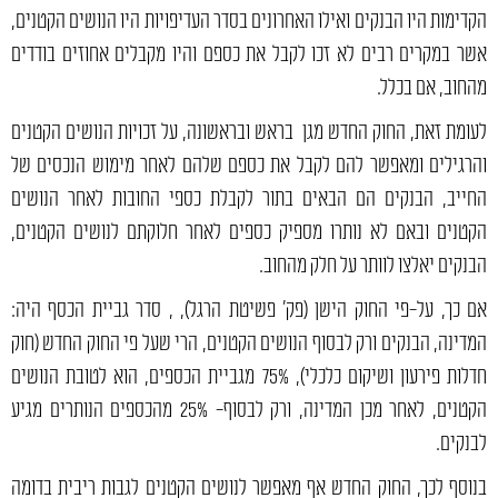
הקדימות היו הבנקים ואילו האחרונים בסדר העדיפויות היו הנושים הקטנים,
אשר במקרים רבים לא זכו לקבל את כספם והיו מקבלים אחוזים בודדים
מהחוב, אם בכלל.
לעומת זאת, החוק החדש מגן בראש ובראשונה, על זכויות הנושים הקטנים
והרגילים ומאפשר להם לקבל את כספם שלהם לאחר מימוש הנכסים של
החייב, הבנקים הם הבאים בתור לקבלת כספי החובות לאחר הנושים
הקטנים ובאם לא נותרו מספיק כספים לאחר חלוקתם לנושים הקטנים,
הבנקים יאלצו לוותר על חלק מהחוב.
אם כך, על-פי החוק הישן (פק' פשיטת הרגל), , סדר גביית הכסף היה:
המדינה, הבנקים ורק לבסוף הנושים הקטנים, הרי שעל פי החוק החדש (חוק
חדלות פירעון ושיקום כלכלי), 75% מגביית הכספים, הוא לטובת הנושים
הקטנים, לאחר מכן המדינה, ורק לבסוף- 25% מהכספים הנותרים מגיע
לבנקים.
בנוסף לכך, החוק החדש אף מאפשר לנושים הקטנים לגבות ריבית בדומה