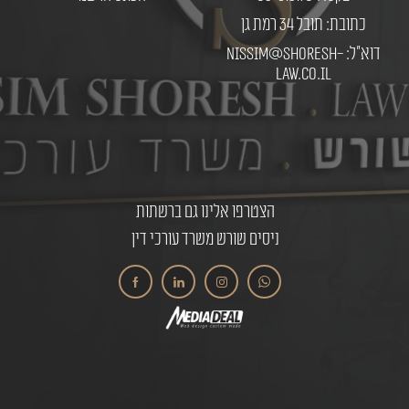
כתובת: תובל 34 רמת גן
דוא"ל: nissim@shoresh-
law.co.il
הצטרפו אלינו גם ברשתות
ניסים שורש משרד עורכי דין