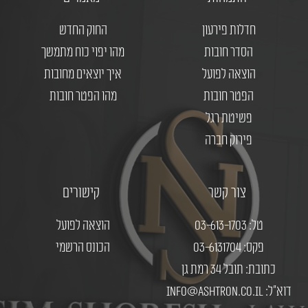
חדלות פירעון
החוק החדש
הסדר חובות
מהו יפוי כוח מתמשך
הוצאה לפועל
איך יוצאים מחובות
הפטר חובות
מהו הפטר חובות
פשיטת רגל
פירוק חברה
צור קשר
קישורים
טל: 03-613-1703
הוצאה לפועל
פקס: 03-6131704
הכונס הרשמי
כתובת: תובל 34 רמת גן
דוא"ל: info@ashtron.co.il